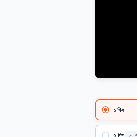
১ পিস
২ পিস
২৯০ ট