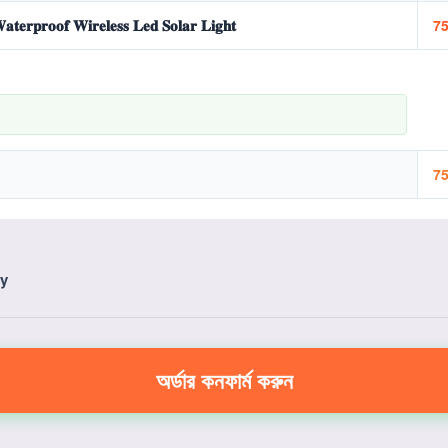
𝐚𝐭𝐞𝐫𝐩𝐫𝐨𝐨𝐟 𝐖𝐢𝐫𝐞𝐥𝐞𝐬𝐬 𝐋𝐞𝐝 𝐒𝐨𝐥𝐚𝐫 𝐋𝐢𝐠𝐡𝐭
75
75
ry
অর্ডার কনফার্ম করুন