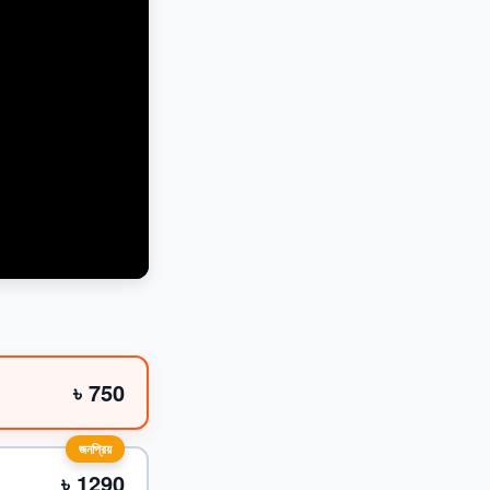
৳ 750
জনপ্রিয়
৳ 1290