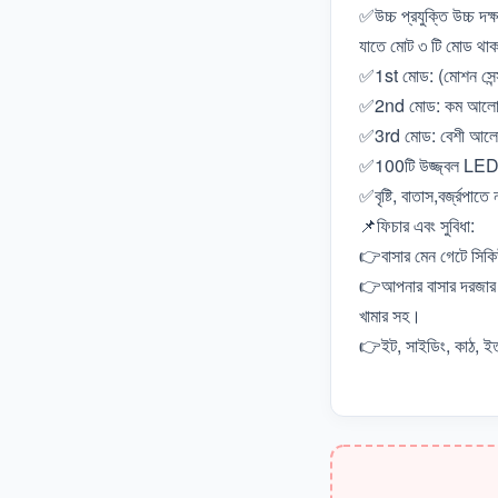
✅উচ্চ প্রযুক্তি উচ্চ 
যাতে মোট ৩ টি মোড থা
✅1st মোড: (মোশন সেন্স
✅2nd মোড: কম আলোতে জ
✅3rd মোড: বেশী আলোত
✅100টি উজ্জ্বল LED 
✅বৃষ্টি, বাতাস,বর্জ্রপাতে
📌ফিচার এবং সুবিধা:
👉বাসার মেন গেটে সিকি
👉আপনার বাসার দরজার সা
খামার সহ।
👉ইট, সাইডিং, কাঠ, ইত