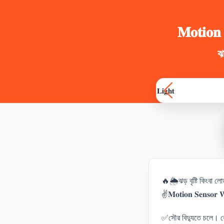
𝐌𝐨𝐭𝐢𝐨𝐧 
ঝ
🔥🌦️ঝড় বৃষ্টি কিংবা 
✌️𝐌𝐨𝐭𝐢𝐨𝐧 𝐒𝐞𝐧𝐬𝐨𝐫 𝐖
✅সৌর বিদ্যুতে চলে। কো