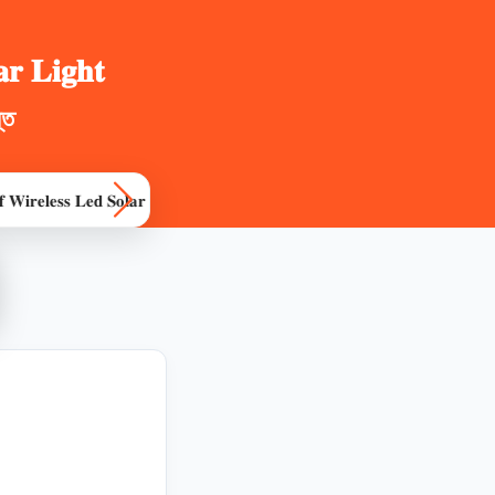
𝐫 𝐋𝐢𝐠𝐡𝐭
তে