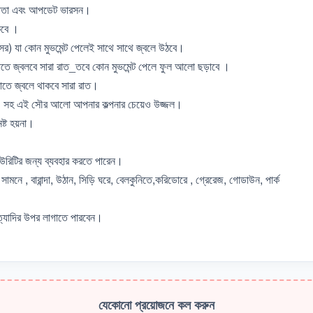
দক্ষতা এবং আপডেট ভারসন।
কবে ।
র) যা কোন মুভমেন্ট পেলেই সাথে সাথে জ্বলে উঠবে।
্বলবে সারা রাত_তবে কোন মুভমেন্ট পেলে ফুল আলো ছড়াবে ।
ে জ্বলে থাকবে সারা রাত।
সহ এই সৌর আলো আপনার কল্পনার চেয়েও উজ্জল।
 নষ্ট হয়না।
উরিটির জন্য ব্যবহার করতে পারেন।
মনে , বারান্দা, উঠান, সিড়ি ঘরে, বেলকুনিতে,করিডোরে , গ্রেরেজ, গোডাউন, পার্ক
্যাদির উপর লাগাতে পারবেন।
যেকোনো প্রয়োজনে কল করুন