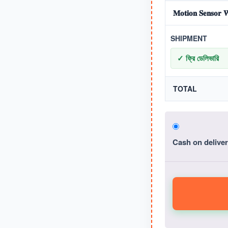
𝐌𝐨𝐭𝐢𝐨𝐧 𝐒𝐞𝐧𝐬𝐨𝐫 𝐖
SHIPMENT
✓ ফ্রি ডেলিভারি
TOTAL
Cash on delive