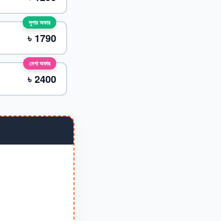
সুপার অফার
৳ 1790
মেগা অফার
৳ 2400