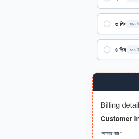
৩ পিস
৪৬০ ট
৪ পিস
৬০০ ট
Billing detai
Customer I
আপনার নাম
*