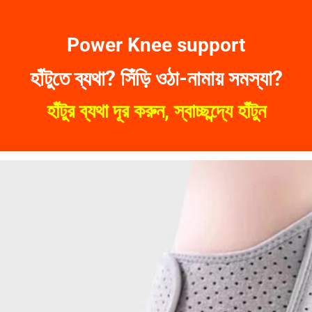
Power Knee support
হাঁটুতে ব্যথা? সিঁড়ি ওঠা-নামায় সমস্যা?
হাঁটুর ব্যথা দূর করুন, স্বাচ্ছন্দ্যে হাঁটুন