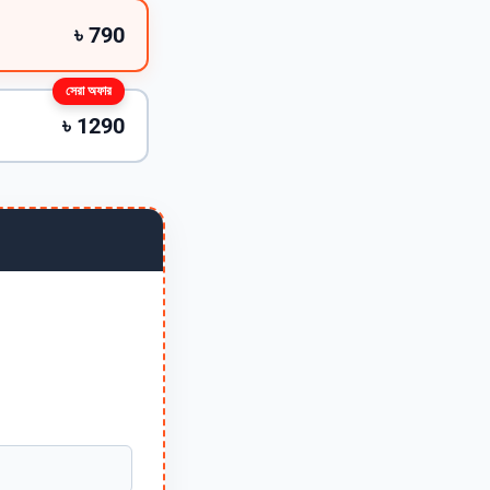
৳ 790
সেরা অফার
৳ 1290