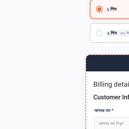
১ পিস
২ পিস
২৯০ টা
Billing detai
Customer In
আপনার নাম
*