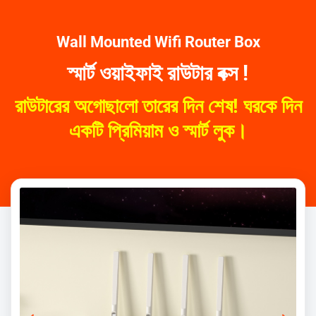
Wall Mounted Wifi Router Box
স্মার্ট ওয়াইফাই রাউটার বক্স !
রাউটারের অগোছালো তারের দিন শেষ! ঘরকে দিন
একটি প্রিমিয়াম ও স্মার্ট লুক।