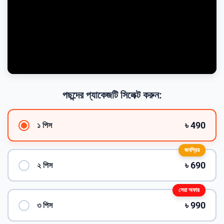
পছন্দের প্যাকেজটি সিলেক্ট করুন:
৳ 490
১ পিস
জনপ্রিয়
৳ 690
২ পিস
সেরা অফার
৳ 990
৩ পিস